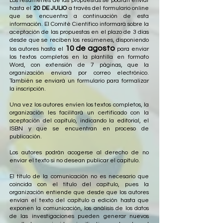
Los resúmenes de las propuestas se podrán enviar
hasta el
20 DE JULIO
a través del formulario online
que se encuentra a continuación de esta
información. El Comité Científico informará sobre la
aceptación de las propuestas en el plazo de 3 días
desde que se reciben los resúmenes, disponiendo
10 de agosto
los autores hasta el
para enviar
los textos completos en la plantilla en formato
Word, con extensión de 7 páginas, que la
organización enviará por correo electrónico.
También se enviará un formulario para formalizar
la inscripción.
Una vez los autores envíen los textos completos, la
organización les facilitará un certificado con la
aceptación del capítulo, indicando la editorial, el
ISBN y que se encuentran en proceso de
publicación.
Los autores podrán acogerse al derecho de no
enviar el texto si no desean publicar el capítulo.
El título de la comunicación no es necesario que
coincida con el título del capítulo, pues la
organización entiende que desde que los autores
envían el texto del capítulo a edición hasta que
exponen la comunicación, los análisis de los datos
de las investigaciones pueden generar nuevos