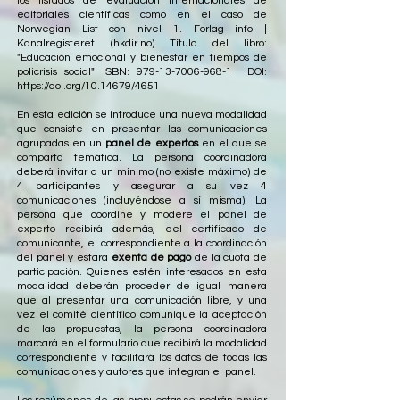
los listados de evaluación internacionales de
editoriales científicas como en el caso de
Norwegian List con nivel 1. Forlag info |
Kanalregisteret (hkdir.no) Título del libro:
"Educación emocional y bienestar en tiempos de
policrisis social" ISBN:
979-13-7006-968-1
DOI:
https://doi.org/10.14679/4651
En esta edición se introduce una nueva modalidad
que consiste en presentar las comunicaciones
agrupadas en un
panel de expertos
en el que se
comparta temática. La persona coordinadora
deberá invitar a un mínimo (no existe máximo) de
4 participantes y asegurar a su vez 4
comunicaciones (incluyéndose a sí misma). La
persona que coordine y modere el panel de
experto recibirá además, del certificado de
comunicante, el correspondiente a la coordinación
del panel y estará
exenta de pago
de la cuota de
participación. Quienes estén interesados en esta
modalidad deberán proceder de igual manera
que al presentar una comunicación libre, y una
vez el comité científico comunique la aceptación
de las propuestas, la persona coordinadora
marcará en el formulario que recibirá la modalidad
correspondiente y facilitará los datos de todas las
comunicaciones y autores que integran el panel.